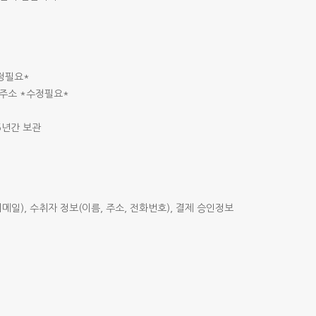
수정필요*
 주소 *수정필요*
5년간 보관
이메일), 수취자 정보(이름, 주소, 전화번호), 결제 승인정보